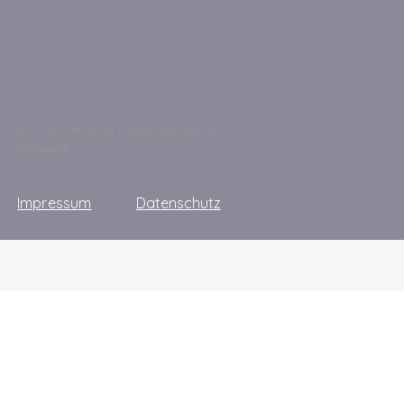
© 2035 Nirsch & Högel. Erstellt mit
Wix.com
Impressum
Datenschutz