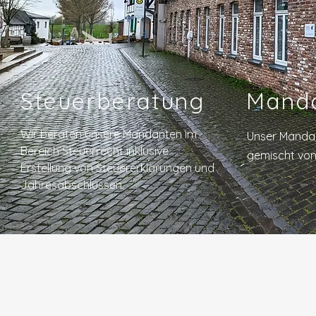
Steuerberatung
Mand
Wir beraten unsere Mandanten im
Unser Manda
Bereich Steuerrecht inklusive
gemischt von
Erstellung von Steuererklärungen und
Jahresabschlüssen.